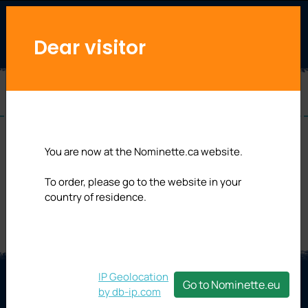
Connexion
Dear visitor
Mes commandes
Adresse e-mail: *
You are now at the Nominette.ca website.
Veuillez vous connecter d’abord pour voir la vue
To order, please go to the website in your
Mot de passe: *
d'ensemble de vos commandes.
country of residence.
Mémoriser mes identifiants pour ma
prochaine visite
IP Geolocation
* Champs obligatoires
Go to Nominette.eu
by db-ip.com
Vous avez oublié votre mot de passe?
Inscrivez-vous à notre newsletter