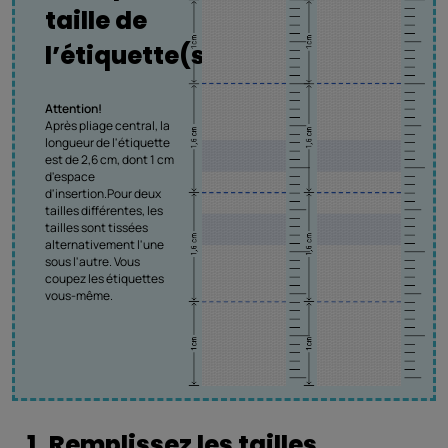
taille de
l’étiquette(s)
Attention!
Après pliage central, la
longueur de l'étiquette
est de 2,6 cm, dont 1 cm
d'espace
d'insertion.Pour deux
tailles différentes, les
tailles sont tissées
alternativement l'une
sous l'autre. Vous
coupez les étiquettes
vous-même.
1. Remplissez les tailles