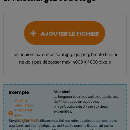
AJOUTER LE FICHIER
les fichiers autorisés sont:
jpg, gif, png, bmp
le fichier
ne doit pas dépasser max. 4000 X 4000 pixels
Attention!
Exemple
La longueur totale de cette etiquette est
Aide : la
de 7,4 cm, avec un espace de
simulation
pliage/couture de 0,7 cm aux deux
n'apparaît
extrémités.
pas
correctement
Soyez vigilant en utilisant des lettres minuscules et des couleurs
?
peu contrastées. L’étiquette est tissée comme il apparaît sur la