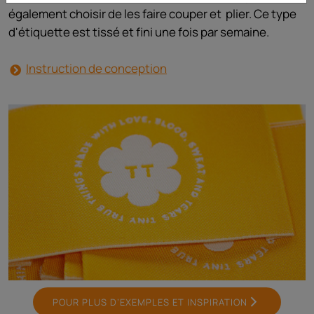
également choisir de les faire couper et
plier.
Ce type
d'étiquette est tissé et fini une fois par semaine.
Instruction de conception
POUR PLUS D’EXEMPLES ET INSPIRATION