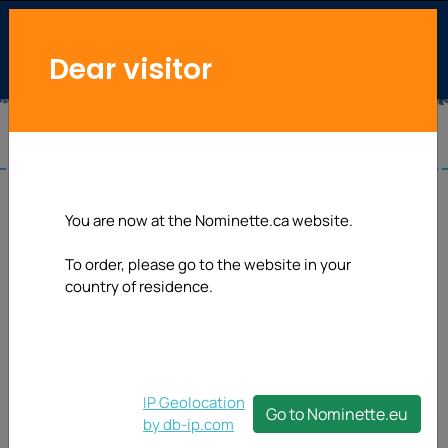
Dear visitor
Autocollants nom
You are now at the Nominette.ca website.
biberon
To order, please go to the website in your
country of residence.
Autocollants nominatifs pour le biberon de votre
enfant : conviennent également pour les boîtes à
lunch, les tétines et bien d'autres choses encore.
IP Geolocation
Go to Nominette.eu
by db-ip.com