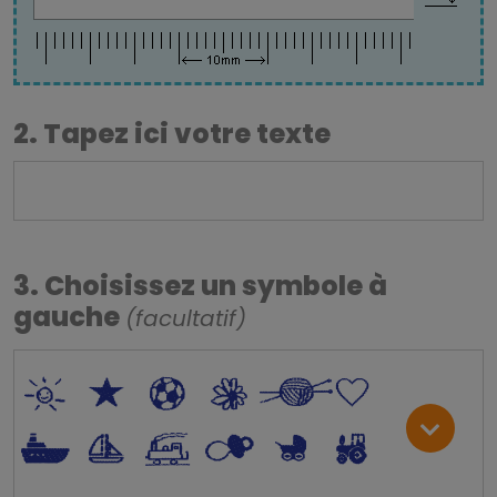
2. Tapez ici votre texte
3. Choisissez un symbole à
gauche
(facultatif)
*
V
C
+
W
U
.
<
;
S
R
M