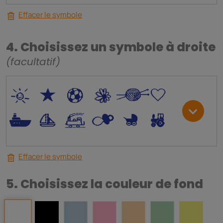
Effacer le symbole
4. Choisissez un symbole à droite
(facultatif)
*
V
C
+
W
U
.
<
;
S
R
M
Effacer le symbole
5. Choisissez la couleur de fond