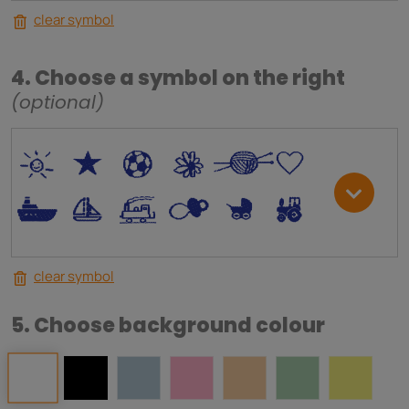
clear symbol
4. Choose a symbol on the right
(optional)
*
V
C
+
W
U
.
<
;
S
R
M
clear symbol
5. Choose background colour