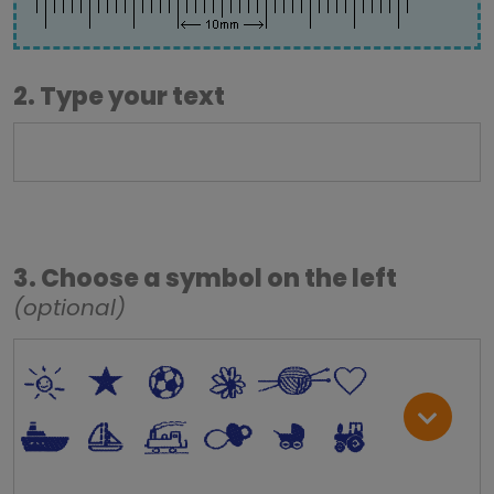
2. Type your text
3. Choose a symbol on the left
(optional)
*
V
C
+
W
U
.
<
;
S
R
M